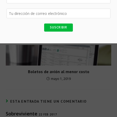
Aplicaciones móviles para tus viajes
julio 13, 2018
Boletos de avión al menor costo
mayo 1, 2019
ESTA ENTRADA TIENE UN COMENTARIO
Sobreviviente
22 FEB 2017