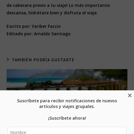
de cabecera previo a tu viaje! Lo más importante:
descansa, hidrátate bien y disfruta el viaje.
Escrito por: Yariber Faccio
Editado por: Arnaldo Santiago
TAMBIÉN PODRÍA GUSTARTE
×
Suscríbete para recibir notificaciones de nuevos
artículos y viajes grupales.
Los trenes como alternativa para viajar
¡Suscríbete ahora!
febrero 29, 2016