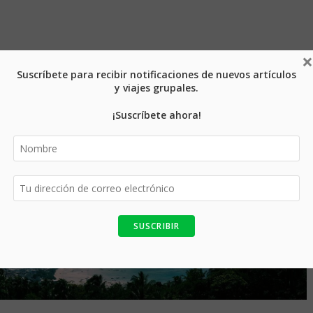
n comentarios
×
Suscríbete para recibir notificaciones de nuevos artículos
y viajes grupales.
n las lecturas de vida que te dan las personas que conoces durante
runimalan. Este chico…
¡Suscríbete ahora!