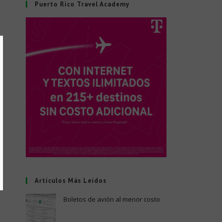
Puerto Rico Travel Academy
Artículos Más Leídos
Boletos de avión al menor costo