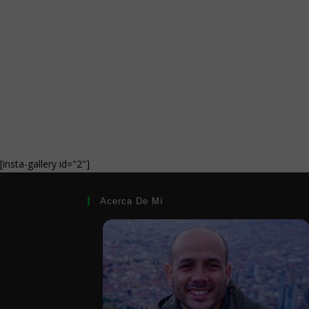
[insta-gallery id="2"]
Acerca De Mí