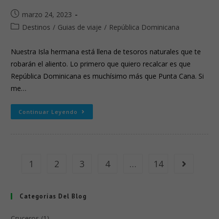
marzo 24, 2023
Destinos
/
Guias de viaje
/
República Dominicana
Nuestra Isla hermana está llena de tesoros naturales que te
robarán el aliento. Lo primero que quiero recalcar es que
República Dominicana es muchísimo más que Punta Cana. Si
me…
Continuar Leyendo
1
2
3
4
…
14
Categorías Del Blog
Cruceros (1)