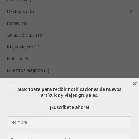
Destinos (26)
Disney (1)
Guias de viaje (18)
Mujer viajera (1)
Noticias (6)
Nuestros Viajeros (1)
×
Parejas (2)
Suscríbete para recibir notificaciones de nuevos
Relatos de viajeros (5)
artículos y viajes grupales.
Tips de Viaje (41)
¡Suscríbete ahora!
Uncategorized (3)
Correo Temporal