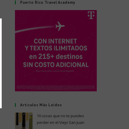
Puerto Rico Travel Academy
Artículos Más Leídos
10 cosas que no te puedes
perder en el Viejo San Juan