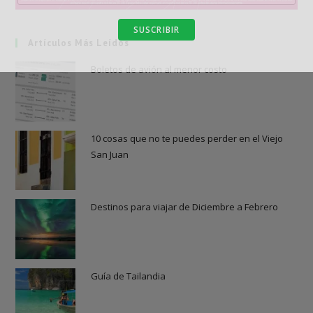
Artículos Más Leídos
Boletos de avión al menor costo
10 cosas que no te puedes perder en el Viejo
San Juan
Destinos para viajar de Diciembre a Febrero
Guía de Tailandia