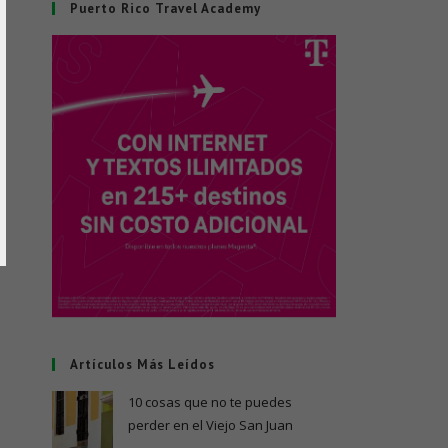
Puerto Rico Travel Academy
Artículos Más Leídos
10 cosas que no te puedes
perder en el Viejo San Juan